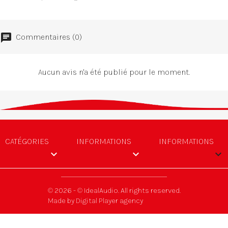
Commentaires (0)
Aucun avis n'a été publié pour le moment.
CATÉGORIES
INFORMATIONS
INFORMATIONS


keyboard_arrow_down
© 2026 - © IdealAudio. All rights reserved.
Made by Digital Player agency