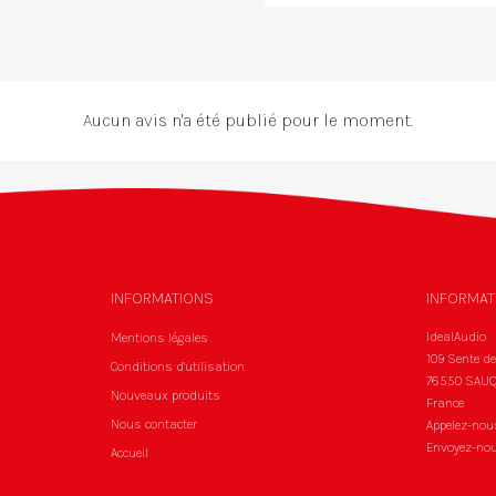
Aucun avis n'a été publié pour le moment.
INFORMATIONS
INFORMAT
IdealAudio
Mentions légales
109 Sente d
Conditions d'utilisation
76550 SAUQ
Nouveaux produits
France
Nous contacter
Appelez-nou
Envoyez-nou
Accueil