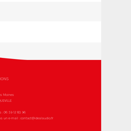
IONS
es Moines
UEVILLE
s :
06 59 12 83 96
s un e-mail :
contact@idealaudio.fr