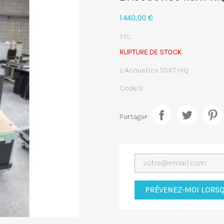
1 440,00 €
TTC
RUPTURE DE STOCK
L-Acoustics 115XT HIQ
Code:0
Partager
PRÉVENEZ-MOI LORSQ