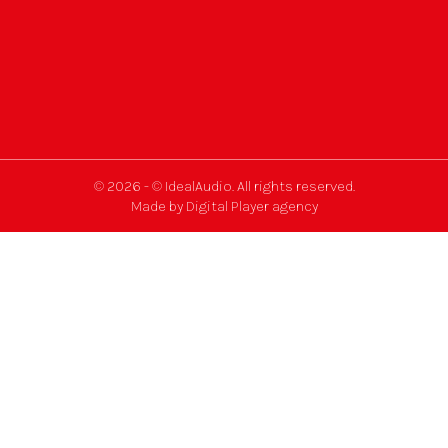
© 2026 - © IdealAudio. All rights reserved.
Made by Digital Player agency