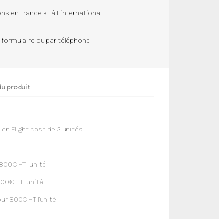
×
ns en France et à L'international
×
×
 formulaire ou par téléphone
du produit
 en Flight case de 2 unités
800€ HT l'unité
00€ HT l'unité
ur 800€ HT l'unité