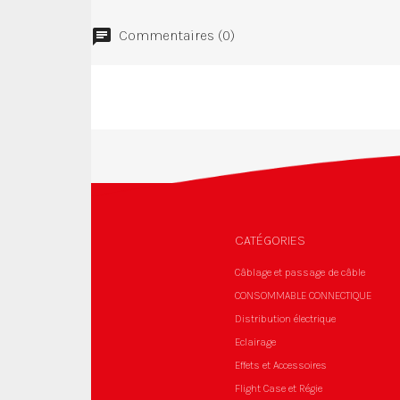
Commentaires (0)
CATÉGORIES
Câblage et passage de câble
CONSOMMABLE CONNECTIQUE
Distribution électrique
Eclairage
Effets et Accessoires
Flight Case et Régie