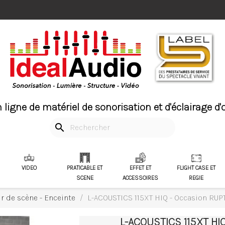
 ligne de matériel de sonorisation et d'éclairage d
search
VIDEO
PRATICABLE ET
EFFET ET
FLIGHT CASE ET
SCENE
ACCESSOIRES
REGIE
r de scène - Enceinte
L-ACOUSTICS 115XT HIQ - Occasion RU
L-ACOUSTICS 115XT H