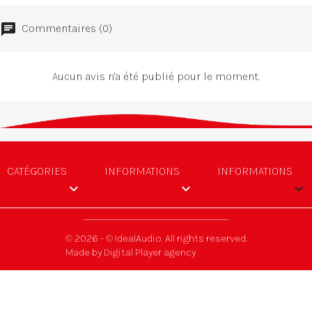
Commentaires (0)
Aucun avis n'a été publié pour le moment.
CATÉGORIES
INFORMATIONS
INFORMATIONS


keyboard_arrow_down
© 2026 - © IdealAudio. All rights reserved.
Made by Digital Player agency